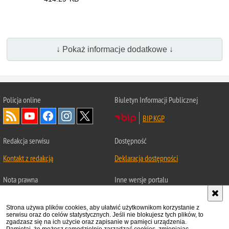
↓ Pokaż informacje dodatkowe ↓
Policja
online
Biuletyn Informacji Publicznej
BIP KGP
Redakcja serwisu
Dostępność
Kontakt z redakcją
Deklaracja dostępności
Nota prawna
Inne wersje portalu
Chcesz wykorzystać materiał
Wersja tekstowa
z serwisu Zamówienia publiczne.
Strona używa plików cookies, aby ułatwić użytkownikom korzystanie z
serwisu oraz do celów statystycznych. Jeśli nie blokujesz tych plików, to
About Polish Police
Zapoznaj się z zasadami
zgadzasz się na ich użycie oraz zapisanie w pamięci urządzenia.