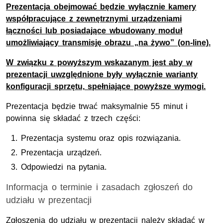
Prezentacja obejmować będzie wyłącznie kamery
współpracujące z zewnętrznymi urządzeniami
łączności lub posiadające wbudowany moduł
umożliwiający transmisję obrazu „na żywo” (on-line).
W związku z powyższym wskazanym jest aby w
prezentacji uwzględnione były wyłącznie warianty
konfiguracji sprzętu, spełniające powyższe wymogi.
Prezentacja będzie trwać maksymalnie 55 minut i
powinna się składać z trzech części:
Prezentacja systemu oraz opis rozwiązania.
Prezentacja urządzeń.
Odpowiedzi na pytania.
Informacja o terminie i zasadach zgłoszeń do
udziału w prezentacji
Zgłoszenia do udziału w prezentacji należy składać w